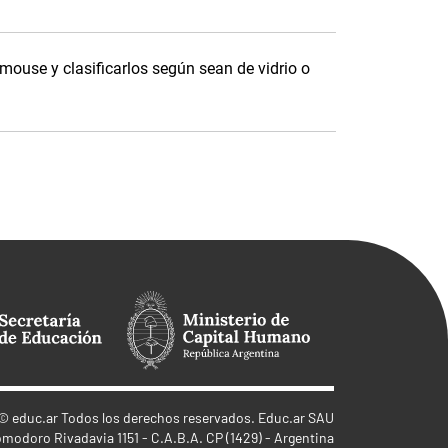
 mouse y clasificarlos según sean de vidrio o
©
educ.ar
Todos los derechos reservados. Educ.ar SAU
omodoro Rivadavia 1151 - C.A.B.A. CP (1429) - Argentina