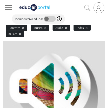
Incluir Archivo educ.ar
Docentes
Música
Audio
Todas
música