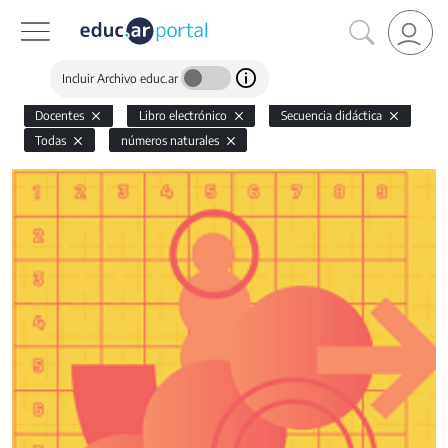
Incluir Archivo educ.ar
Docentes
Libro electrónico
Secuencia didáctica
Todas
números naturales