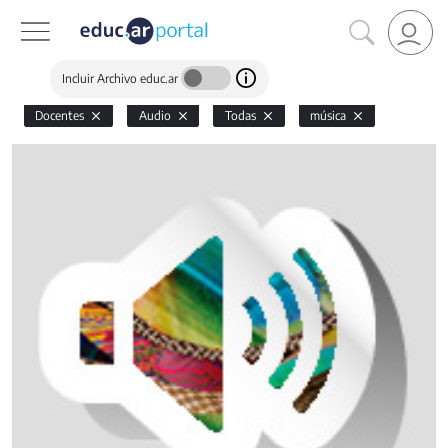
Incluir Archivo educ.ar
Docentes
Audio
Todas
música