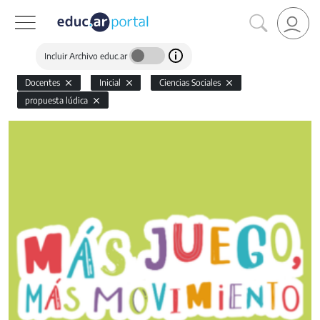
Incluir Archivo educ.ar
Docentes
Inicial
Ciencias Sociales
propuesta lúdica