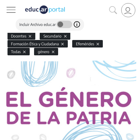
Incluir Archivo educ.ar
Docentes
Secundario
Formación Ética y Ciudadana
Efemérides
Todas
género