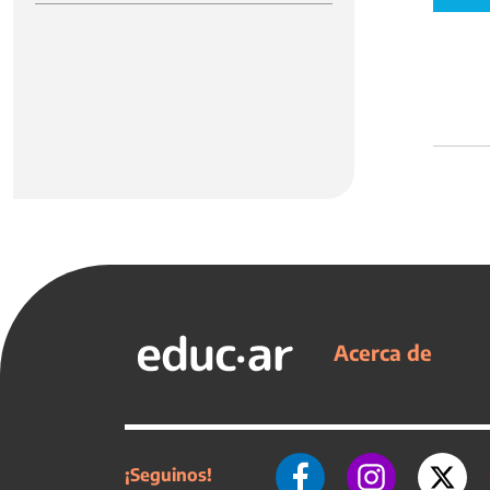
Acerca de
¡Seguinos!