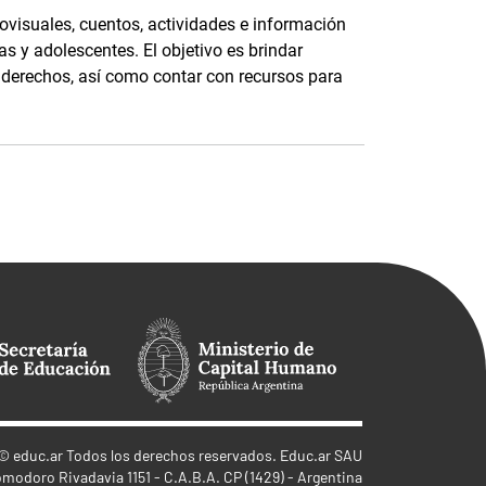
ovisuales, cuentos, actividades e información
as y adolescentes. El objetivo es brindar
s derechos, así como contar con recursos para
©
educ.ar
Todos los derechos reservados. Educ.ar SAU
omodoro Rivadavia 1151 - C.A.B.A. CP (1429) - Argentina