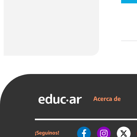
Acerca de
¡Seguinos!