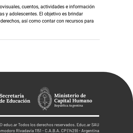
ovisuales, cuentos, actividades e información
as y adolescentes. El objetivo es brindar
s derechos, así como contar con recursos para
©
educ.ar
Todos los derechos reservados. Educ.ar SAU
omodoro Rivadavia 1151 - C.A.B.A. CP (1429) - Argentina