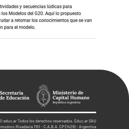
tividades y secuencias lúdicas para
 los Modelos del G20. Aquí lo propuesto
ayudar a retomar los conocimientos que se van
ón para el modelo.
©
educ.ar
Todos los derechos reservados. Educ.ar SAU
omodoro Rivadavia 1151 - C.A.B.A. CP (1429) - Argentina