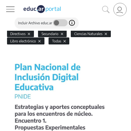
Incluir Archivo educ.ar
Directivos
Secundario
Ciencias Naturales
Libro electrónico
Todas