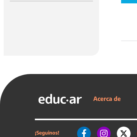
Acerca de
¡Seguinos!