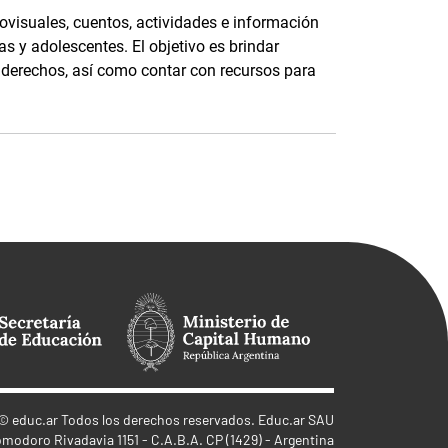
ovisuales, cuentos, actividades e información
as y adolescentes. El objetivo es brindar
s derechos, así como contar con recursos para
©
educ.ar
Todos los derechos reservados. Educ.ar SAU
omodoro Rivadavia 1151 - C.A.B.A. CP (1429) - Argentina