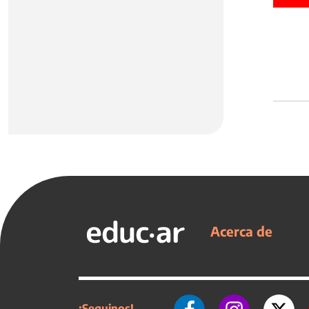
Acerca de
¡Seguinos!